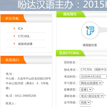
报名指引
栏目导航
ICA
CTCSOL
岗前培训课
汉办CTCSOL
联系我们
您的姓名：
报名考试：
地 址：
考试时间：
中心校：大连市中山区友好路108号
学习形式：
*
中央公馆29层（乘坐3、4、5号电
梯）
套餐类型：
*
电 话：0411-39685208
课程名称：
*
证书等级：
*
联系人：